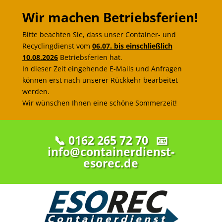
Wir machen Betriebsferien!
Bitte beachten Sie, dass unser Container- und
Recyclingdienst vom
06.07. bis einschließlich
10.08.2026
Betriebsferien hat.
In dieser Zeit eingehende E-Mails und Anfragen
können erst nach unserer Rückkehr bearbeitet
werden.
Wir wünschen Ihnen eine schöne Sommerzeit!
📞 0162 265 72 70
📧
info@containerdienst-
esorec.de