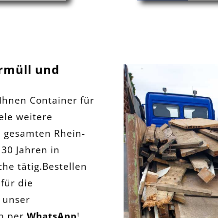
rrmüll und
 Ihnen Container für
ele weitere
 gesamten Rhein-
 30 Jahren in
he tätig.Bestellen
für die
 unser
ch per
WhatsApp
!