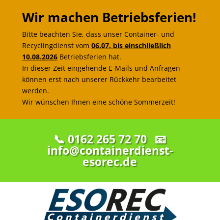
Wir machen Betriebsferien!
Bitte beachten Sie, dass unser Container- und
Recyclingdienst vom
06.07. bis einschließlich
10.08.2026
Betriebsferien hat.
In dieser Zeit eingehende E-Mails und Anfragen
können erst nach unserer Rückkehr bearbeitet
werden.
Wir wünschen Ihnen eine schöne Sommerzeit!
📞 0162 265 72 70
📧
info@containerdienst-
esorec.de