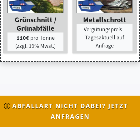
ABFALLART NICHT DABEI? JETZT
ANFRAGEN