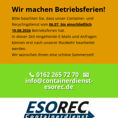
Wir machen Betriebsferien!
Bitte beachten Sie, dass unser Container- und
Recyclingdienst vom
06.07. bis einschließlich
10.08.2026
Betriebsferien hat.
In dieser Zeit eingehende E-Mails und Anfragen
können erst nach unserer Rückkehr bearbeitet
werden.
Wir wünschen Ihnen eine schöne Sommerzeit!
📞 0162 265 72 70
📧
info@containerdienst-
esorec.de