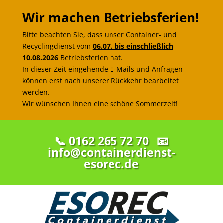
Wir machen Betriebsferien!
Bitte beachten Sie, dass unser Container- und
Recyclingdienst vom
06.07. bis einschließlich
10.08.2026
Betriebsferien hat.
In dieser Zeit eingehende E-Mails und Anfragen
können erst nach unserer Rückkehr bearbeitet
werden.
Wir wünschen Ihnen eine schöne Sommerzeit!
📞 0162 265 72 70
📧
info@containerdienst-
esorec.de