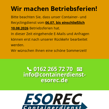
Wir machen Betriebsferien!
Bitte beachten Sie, dass unser Container- und
Recyclingdienst vom
06.07. bis einschließlich
10.08.2026
Betriebsferien hat.
In dieser Zeit eingehende E-Mails und Anfragen
können erst nach unserer Rückkehr bearbeitet
werden.
Wir wünschen Ihnen eine schöne Sommerzeit!
📞 0162 265 72 70
📧
info@containerdienst-
esorec.de