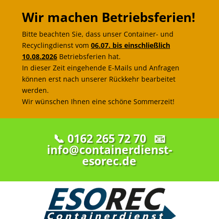
Wir machen Betriebsferien!
Bitte beachten Sie, dass unser Container- und
Recyclingdienst vom
06.07. bis einschließlich
10.08.2026
Betriebsferien hat.
In dieser Zeit eingehende E-Mails und Anfragen
können erst nach unserer Rückkehr bearbeitet
werden.
Wir wünschen Ihnen eine schöne Sommerzeit!
📞 0162 265 72 70
📧
info@containerdienst-
esorec.de